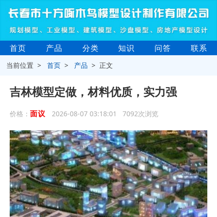
首页
产品
分类
知识
问答
联系
当前位置 >
首页
>
产品
> 正文
吉林模型定做，材料优质，实力强
面议
价格：
2026-08-07 03:18:01 7092次浏览